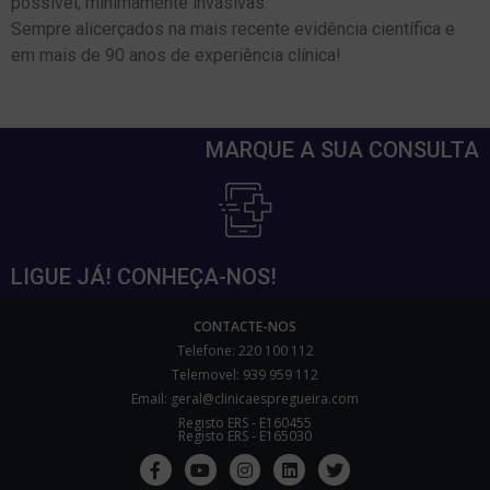
possível, minimamente invasivas.
Sempre alicerçados na mais recente evidência científica e
em mais de 90 anos de experiência clínica!
MARQUE A SUA CONSULTA
LIGUE JÁ! CONHEÇA-NOS!
CONTACTE-NOS
Telefone: 220 100 112
Telemovel: 939 959 112
Email: geral@clinicaespregueira.com
Registo ERS - E160455
Registo ERS - E165030